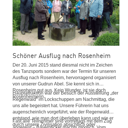
Schöner Ausflug nach Rosenheim
Der 20. Juni 2015 stand diesmal nicht im Zeichen
des Tanzsports sondern war der Termin für unseren
Ausflug nach Rosenheim, hervorragend organisiert
von unserer Gudrun Abel. Sie kennt sich in
Rosenheim gut aus. Kein Wunder, ist sie doch
Hauptattraktion war der Besuch der Ausstellung „der
Rosenheimerin.
Regenwald“ im Lockschuppen am Nachmittag, die
uns alle begeistert hat. Unsere Führerin hat uns
augenscheinlich vorgeführt, wie der Regenwald
entstand, wie man dort überleben kann und wie er
Fast alle Teilnehmer sind vormittags mit dem Zug
durch unsere Zivilisation absichtlich oder
angereist – Bayernticket machts möglich. Vom