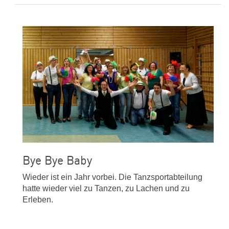
auf jeder Party als den Tanzgott oder die Tanzgöttin
mit anschließendem Lasso! Freunde, ich sage Euch:
erscheinen. Körperspannung, zackige Bewegung.
Mut gehört auch zum Tanzsport. Augen zu und
Das macht einfach Spass. Und dass nicht aller
durch. Einfach mal machen und das Adrenalin
Anfang schwierig ist, dafür sorgen wie immer Andrea
spüren, wenn es geklappt hat und alle Körperteile
und Klaus. Dieses Mal hatten wir in dem
wieder an der Stelle sind, an die sie gehören. Nein,
Anfängerteil des Workshops echt gutes Material als
ich übertreibe maßlos, aber auch hier braucht es
Tänzer.Der Grundschritt saß nach weinigen Minuten,
Konzentration und das Wissen, welches die rechte
der Takt bereitete keine Problem. Alle konnten den
Hand, welches die linke Hand und was oben und
rechten Fuß vom Linken unterscheiden. Ein Traum
unten ist. 😉 Alle, die da waren, werden wissen, was
wurde war. Unsere Trainerin Andrea wäre nicht
ich meine. Wir hoffen, auch im kommenden Jahr
Andrea, wäre sie nicht auf die natürliche
wieder einen so tollen Workshop anbieten zu
können. Danke an Andrea und Klaus.
Bye Bye Baby
Wieder ist ein Jahr vorbei. Die Tanzsportabteilung
hatte wieder viel zu Tanzen, zu Lachen und zu
Erleben.