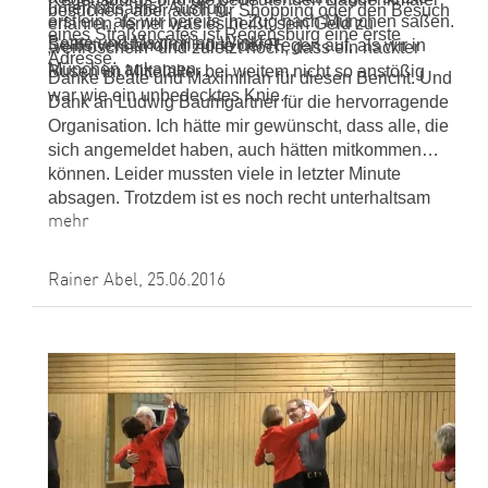
unterhaltsamer Ausflug.
besuchen, aber auch für Shopping oder den Besuch
erst ein, als wir bereits im Zug nach München saßen.
erfahren, ferner was es heißt, sein Geld zu
eines Straßencafés ist Regensburg eine erste
Beate und Maximilian Winkler
Selbstverständlich hörte der Regen auf, als wir in
„verfröscheln“ und zuletzt noch, dass ein nackter
Adresse.
München ankamen.
Busen im Mittelalter bei weitem nicht so anstößig
Danke Beate und Maximilian für diesen Bericht. Und
war wie ein unbedecktes Knie.
Dank an Ludwig Baumgartner für die hervorragende
Organisation. Ich hätte mir gewünscht, dass alle, die
sich angemeldet haben, auch hätten mitkommen
können. Leider mussten viele in letzter Minute
absagen. Trotzdem ist es noch recht unterhaltsam
mehr
geworden.
Rainer Abel,
25.06.2016