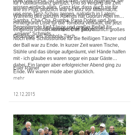
oder Disco-Fox, ob Salsa oder Tango Argentino, sie
für Publikumstanz genutzt. Und so verging die Zeit
wissen einfach alles. Ganz klar, dass auch sie für
wie im Flug, plötzlich war es kurz vor Mitternacht.
uns eine Tanz-Schau zeigen, natürlich in Latein:
Während des ganzen Abends hat Gudrun Abel im
Samba, Cha-Cha, Rumba, Paso Doble und Jive.
Hintergrund Lose für die Tombola verkauft, die jetzt
Begeisternde fünf Tänze und großer Beifall für
Schlusspose im Tango
eingelöst werden konnten. Das gab natürlich großes
„unsere“ Schmids.
Gedränge am Tombola-Tisch.
Noch eine Schlussrunde für die fleißigen Tänzer und
der Ball war zu Ende. In kurzer Zeit waren Tische,
Stühle und das übrige aufgeräumt, viel Hände halfen
mit - ich glaube es waren sogar ein paar Gäste
dabei. Ein langer aber erfolgreicher Abend ging zu
Euer Rainer
Ende. Wir waren müde aber glücklich.
mehr
12.12.2015