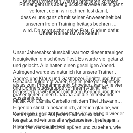
seinem immensen Wissen profitieren konnten.
Rainer geht uns aber glücklicherweise nicht ganz
verloren, denn wir rechnen fest damit,
dass er uns ganz oft mit seiner Anwesenheit bei
unserem freien Training freitags beehren
wird. Da sorgt sicher seine Frau Gudrun dafür.
Unser Rainer ist wie keiner
Unser Jahresabschlussball war trotz dieser traurigen
Neuigkeiten ein schönes Fest. Es wurde viel getanzt
und gelacht. Alle hatten einen geselligen Abend.
Aufregend wurde es natürlich für unsere Trainer
Andrea und Klaus und Gasttänzer Brigitte und Knut
Genauso aufgeregt waren sicher Teile der Montags-
als es zum Programmpunkt Showtanz kam. Alle vier
und Donnerstagsgruppe vor ihrem Auftritt. Wir
begeisterten wie immer mit Ihrem Können und Ihrer
präsentierten einen ChaCha auf die mitreißende
Ausstrahlung.
Musik von Camila Carbello mit dem Titel „Havanna“.
Eigenlob stinkt ja bekanntlich, aber ich glaube, wir
Wir freuen uns darauf, dass das Training bald wieder
waren ganz gut. Auf jeden Fall war es bunt.
los geht und wir uns alle wiedersehen. In diesem
Groß war die Erleichterung, dass alles geklappt hat.
Sinne: bleibt alle gesund.
Hinterher war deutlich zu spüren und zu sehen, wie