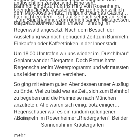
unabsichtlich zerstört wird. Eine sehr
Bahnhof gings zu Fuß ins Herz von Rosenheim,
beeindruckende Ausstellung. Einzelheiten will ich
dem Max-Josefs-Platz. Treffpunkt war das Gasthaus
hier nicht erörtern – schaut sie euch selber an, sehr
„Zum Stockhammer zum gemeinsamen Mittagessen.
Um 14.00 Uhr war dann unsere Führung im
empfehlenswert!
Regenwald angesetzt. Nach dem Besuch der
Ausstellung war noch genügend Zeit zum Bummeln,
Einkaufen oder Kaffeetrinken in der Innenstadt.
Um 18.00 Uhr trafen wir uns wieder im „Duschlbräu“.
Geplant war der Biergarten. Doch Petrus hatte
Regenschauer im Wetterprogramm und wir mussten
uns leider nach innen verziehen.
So ging mit einem guten Abendessen unser Ausflug
zu Ende. Viel zu bald war es Zeit, sich zum Bahnhof
zu begeben und die Heimreise nach München
anzutreten. Alle waren sich einig: trotz einiger
Regenschauer war es ein rundum gelungener
Bummeln im Rosenheimer „Riedergarten“: Bei der
Ausflug.
Sonnenuhr im Kräutergarten
mehr